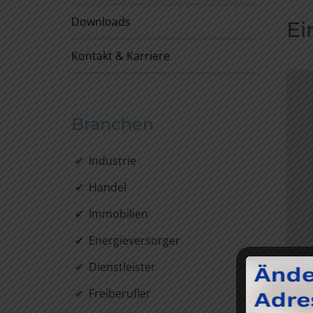
Downloads
Ei
Kontakt & Karriere
Branchen
Industrie
Handel
Immobilien
Energieversorger
Dienstleister
Freiberufler