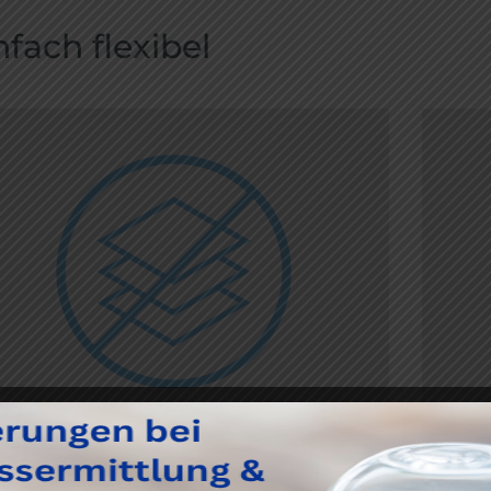
nfach flexibel
KEINE MINDEST­ABNAHME
K