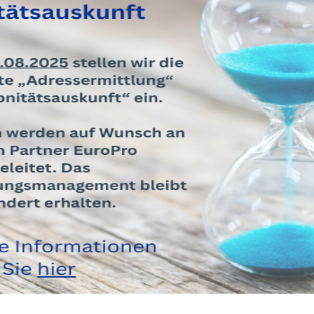
 die Einschaltung unserer Vertragsanwälte sind wir günstig
m
Forderungseinzug
trägt Ihre Kosten vollumfänglich der Ve
rung realisiert werden kann. Nur im Falle der Uneinbringli
r individuell vereinbarte Pauschalen sowie entstandene Aus
enrisiko, wählen Sie den für Sie am besten geeigneten
Tarif
en Sie.
sere Preise
Preise für Auskunftsdienstleistungen können Sie den Tarif
Tarifübersicht