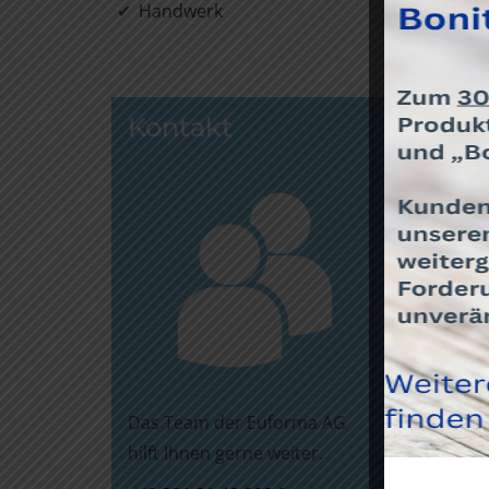
Handwerk
Durch
Kontakt
Bei
Forde
zuvo
Kost
berat
Un
Die 
Das Team der Euforma AG
hilft Ihnen gerne weiter.