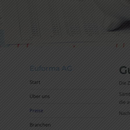
G
Euforma AG
Start
Die 
Sämt
Über uns
die 
Preise
Nach
Branchen