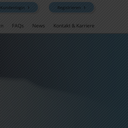
Kundenlogin
Registrieren
en
FAQs
News
Kontakt & Karriere