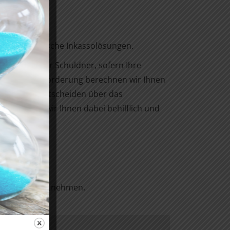
er als klassische Inkassolösungen.
rursacher, Ihr Schuldner, sofern Ihre
chkeit Ihrer Forderung berechnen wir Ihnen
lagen. Sie entscheiden über das
. Gerne sind wir Ihnen dabei behilflich und
übersichten entnehmen.